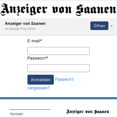
Abonnieren
Anmelden
Anzeiger von Saanen
×
Öffnen
Im Google Play Store
E-mail
*
er
Passwort
*
life
Events
Passwort
letter
vergessen?
mo
st
rtseite
Kontakt