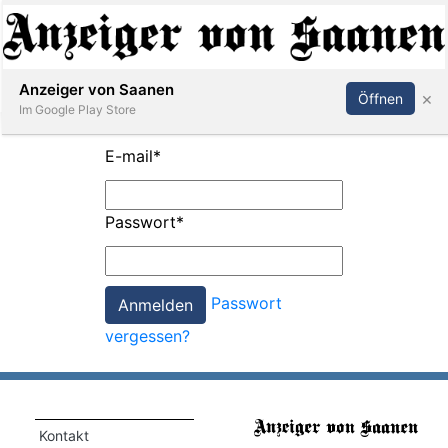
Abonnieren
Anmelden
Anzeiger von Saanen
×
Öffnen
Im Google Play Store
E-mail
*
er
Passwort
*
life
Events
Passwort
letter
vergessen?
mo
st
rtseite
Kontakt