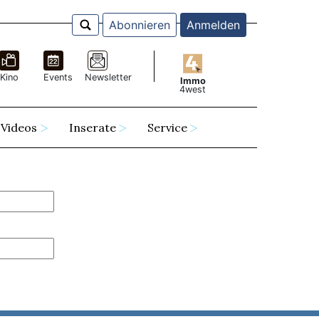
Abonnieren
Anmelden
Kino
Events
Newsletter
Immo
4west
Videos
Inserate
Service