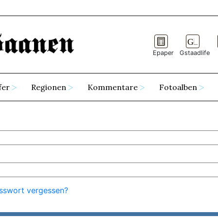
Epaper
Gstaadlife
fer
Regionen
Kommentare
Fotoalben
sswort vergessen?