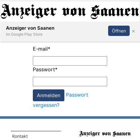
Abonnieren
Anmelden
Anzeiger von Saanen
×
Öffnen
Im Google Play Store
E-mail
*
er
Passwort
*
life
Events
Passwort
letter
vergessen?
mo
st
rtseite
Kontakt