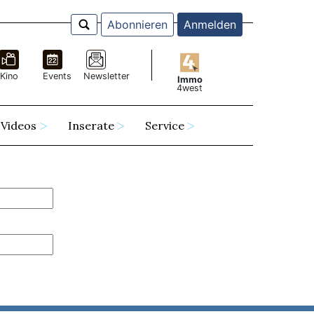
Abonnieren
Anmelden
Kino
Events
Newsletter
Immo
4west
Videos
Inserate
Service