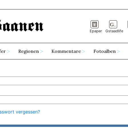
Epaper
Gstaadlife
fer
Regionen
Kommentare
Fotoalben
sswort vergessen?