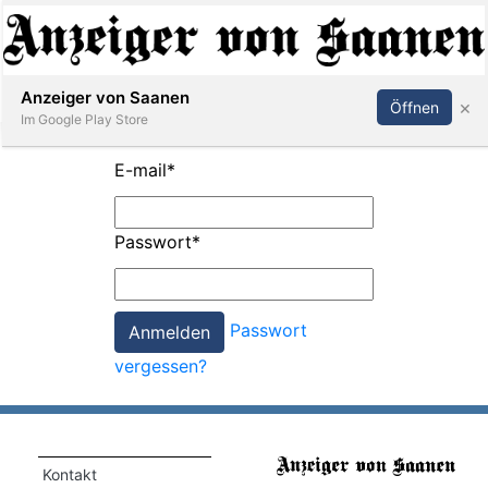
Abonnieren
Anmelden
Anzeiger von Saanen
×
Öffnen
Im Google Play Store
E-mail
*
er
Passwort
*
life
Events
Passwort
letter
vergessen?
mo
st
rtseite
Kontakt