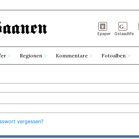
Epaper
Gstaadlife
fer
Regionen
Kommentare
Fotoalben
sswort vergessen?