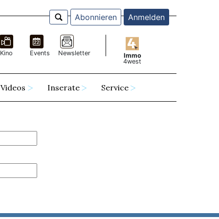
Abonnieren
Anmelden
Kino
Events
Newsletter
Immo
4west
Videos
Inserate
Service