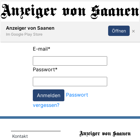
Abonnieren
Anmelden
Anzeiger von Saanen
×
Öffnen
Im Google Play Store
E-mail
*
er
Passwort
*
life
Events
Passwort
letter
vergessen?
mo
st
rtseite
Kontakt