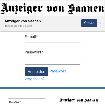
Abonnieren
Anmelden
Anzeiger von Saanen
×
Öffnen
Im Google Play Store
E-mail
*
er
Passwort
*
life
Events
Passwort
letter
vergessen?
mo
st
rtseite
Kontakt