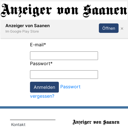
Abonnieren
Anmelden
Anzeiger von Saanen
×
Öffnen
Im Google Play Store
E-mail
*
er
Passwort
*
life
Events
Passwort
letter
vergessen?
mo
st
rtseite
Kontakt