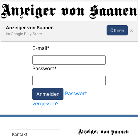
Abonnieren
Anmelden
Anzeiger von Saanen
×
Öffnen
Im Google Play Store
E-mail
*
er
Passwort
*
life
Events
Passwort
letter
vergessen?
mo
st
rtseite
Kontakt