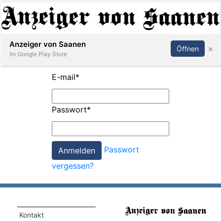
Abonnieren
Anmelden
Anzeiger von Saanen
×
Öffnen
Im Google Play Store
E-mail
*
er
Passwort
*
life
Events
Passwort
letter
vergessen?
mo
st
rtseite
Kontakt