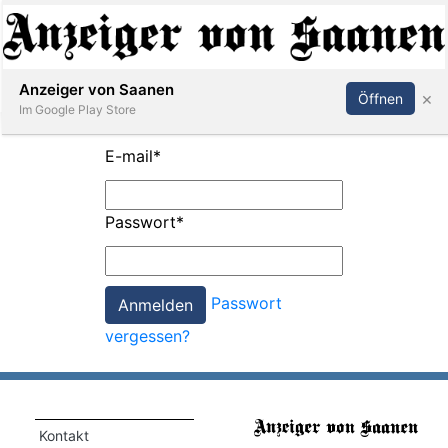
Abonnieren
Anmelden
Anzeiger von Saanen
×
Öffnen
Im Google Play Store
E-mail
*
er
Passwort
*
life
Events
Passwort
letter
vergessen?
mo
st
rtseite
Kontakt