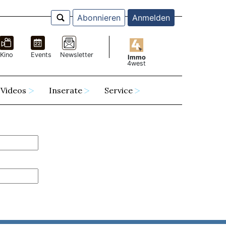
Abonnieren
Anmelden
Kino
Events
Newsletter
Immo
4west
Videos
Inserate
Service