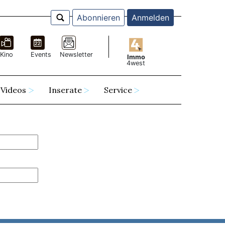
Abonnieren
Anmelden
Kino
Events
Newsletter
Immo
4west
Videos
Inserate
Service