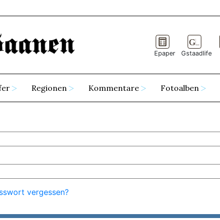
Epaper
Gstaadlife
fer
Regionen
Kommentare
Fotoalben
sswort vergessen?