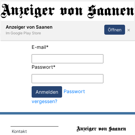
Abonnieren
Anmelden
Anzeiger von Saanen
×
Öffnen
Im Google Play Store
E-mail
*
er
Passwort
*
life
Events
Passwort
letter
vergessen?
mo
st
rtseite
Kontakt