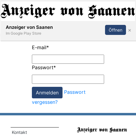
Abonnieren
Anmelden
Anzeiger von Saanen
×
Öffnen
Im Google Play Store
E-mail
*
er
Passwort
*
life
Events
Passwort
letter
vergessen?
mo
st
rtseite
Kontakt