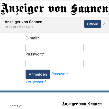
Abonnieren
Anmelden
Anzeiger von Saanen
×
Öffnen
Im Google Play Store
E-mail
*
er
Passwort
*
life
Events
Passwort
letter
vergessen?
mo
st
rtseite
Kontakt