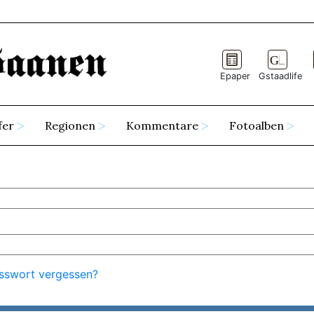
Epaper
Gstaadlife
fer
Regionen
Kommentare
Fotoalben
sswort vergessen?