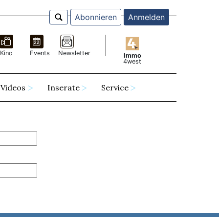
Abonnieren
Anmelden
Kino
Events
Newsletter
Immo
4west
Videos
Inserate
Service