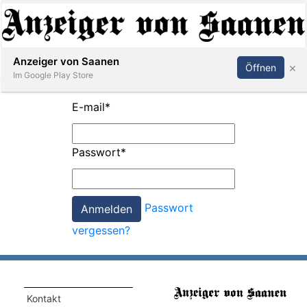
Abonnieren
Anmelden
Anzeiger von Saanen
×
Öffnen
Im Google Play Store
E-mail
*
er
Passwort
*
life
Events
Passwort
letter
vergessen?
mo
st
rtseite
Kontakt