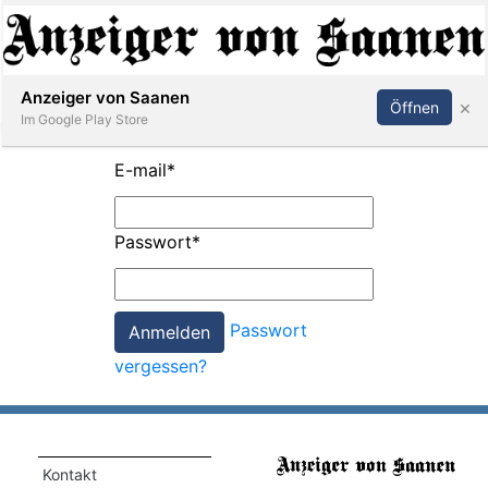
Abonnieren
Anmelden
Anzeiger von Saanen
×
Öffnen
Im Google Play Store
E-mail
*
er
Passwort
*
life
Events
Passwort
letter
vergessen?
mo
st
rtseite
Kontakt