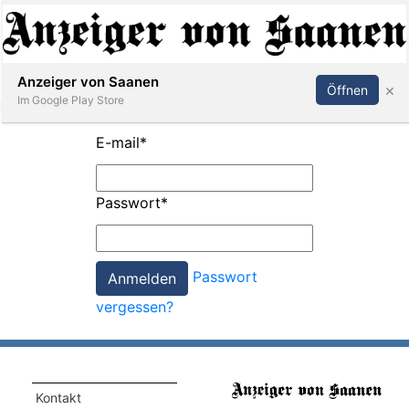
Abonnieren
Anmelden
Anzeiger von Saanen
×
Öffnen
Im Google Play Store
E-mail
*
er
Passwort
*
life
Events
Passwort
letter
vergessen?
mo
st
rtseite
Kontakt