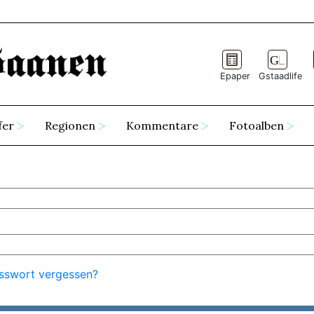
Epaper
Gstaadlife
fer
Regionen
Kommentare
Fotoalben
sswort vergessen?