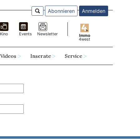
Abonnieren
Anmelden
Kino
Events
Newsletter
Immo
4west
Videos
Inserate
Service