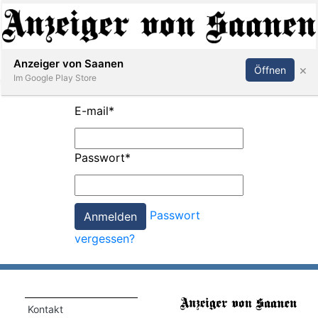
Abonnieren
Anmelden
Anzeiger von Saanen
×
Öffnen
Im Google Play Store
E-mail
*
er
Passwort
*
life
Events
Passwort
letter
vergessen?
mo
st
rtseite
Kontakt