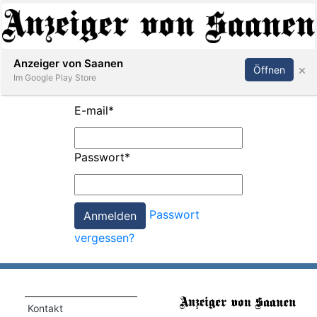
Abonnieren
Anmelden
Anzeiger von Saanen
×
Öffnen
Im Google Play Store
E-mail
*
er
Passwort
*
life
Events
Passwort
letter
vergessen?
mo
st
rtseite
Kontakt