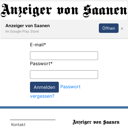
Abonnieren
Anmelden
Anzeiger von Saanen
×
Öffnen
Im Google Play Store
E-mail
*
er
Passwort
*
life
Events
Passwort
letter
vergessen?
mo
st
rtseite
Kontakt