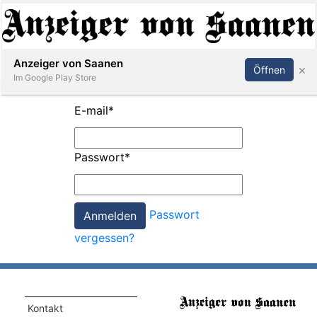
Abonnieren
Anmelden
Anzeiger von Saanen
×
Öffnen
Im Google Play Store
E-mail
*
er
Passwort
*
life
Events
Passwort
letter
vergessen?
mo
st
rtseite
Kontakt