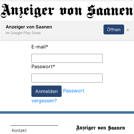
Abonnieren
Anmelden
Anzeiger von Saanen
×
Öffnen
Im Google Play Store
E-mail
*
er
Passwort
*
life
Events
Passwort
letter
vergessen?
mo
st
rtseite
Kontakt