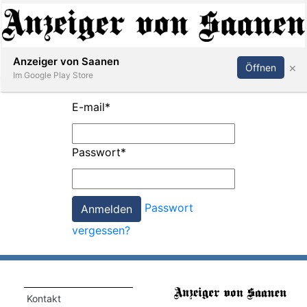
Abonnieren
Anmelden
Anzeiger von Saanen
×
Öffnen
Im Google Play Store
E-mail
*
er
Passwort
*
life
Events
Passwort
letter
vergessen?
mo
st
rtseite
Kontakt