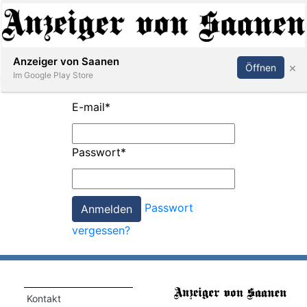
Abonnieren
Anmelden
Anzeiger von Saanen
×
Öffnen
Im Google Play Store
E-mail
*
er
Passwort
*
life
Events
Passwort
letter
vergessen?
mo
st
rtseite
Kontakt