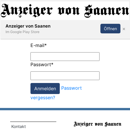
Abonnieren
Anmelden
Anzeiger von Saanen
×
Öffnen
Im Google Play Store
E-mail
*
er
Passwort
*
life
Events
Passwort
letter
vergessen?
mo
st
rtseite
Kontakt