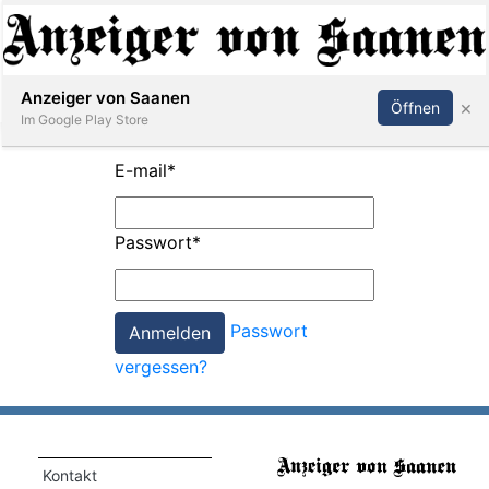
Abonnieren
Anmelden
Anzeiger von Saanen
×
Öffnen
Im Google Play Store
E-mail
*
er
Passwort
*
life
Events
Passwort
letter
vergessen?
mo
st
rtseite
Kontakt