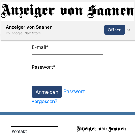
Abonnieren
Anmelden
Anzeiger von Saanen
×
Öffnen
Im Google Play Store
E-mail
*
er
Passwort
*
life
Events
Passwort
letter
vergessen?
mo
st
rtseite
Kontakt