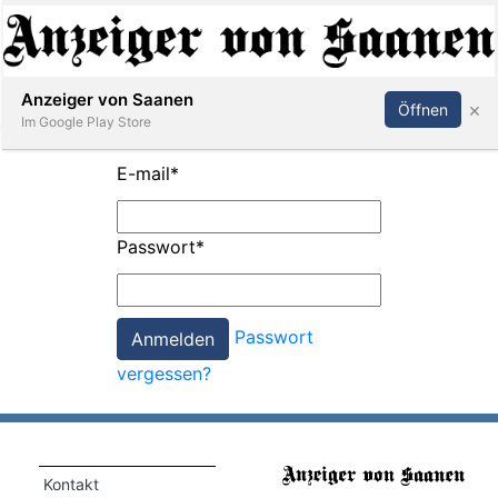
Abonnieren
Anmelden
Anzeiger von Saanen
×
Öffnen
Im Google Play Store
E-mail
*
er
Passwort
*
life
Events
Passwort
letter
vergessen?
mo
st
rtseite
Kontakt