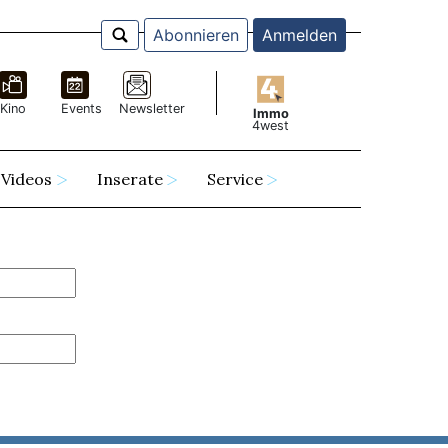
Abonnieren
Anmelden
Kino
Events
Newsletter
Immo
4west
Videos
Inserate
Service