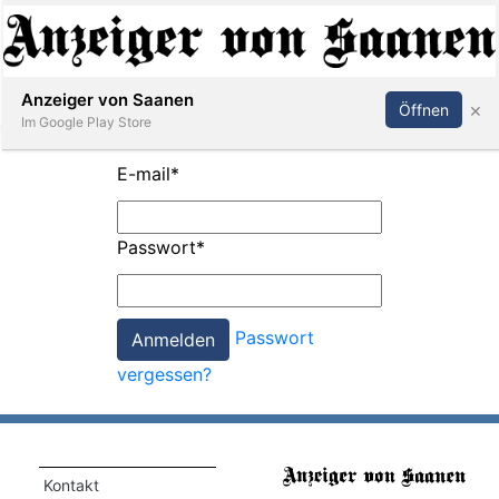
Abonnieren
Anmelden
Anzeiger von Saanen
×
Öffnen
Im Google Play Store
E-mail
*
er
Passwort
*
life
Events
Passwort
letter
vergessen?
mo
st
rtseite
Kontakt