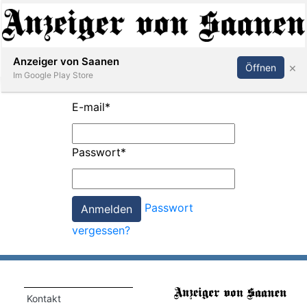
Abonnieren
Anmelden
Anzeiger von Saanen
×
Öffnen
Im Google Play Store
E-mail
*
er
Passwort
*
life
Events
Passwort
letter
vergessen?
mo
st
rtseite
Kontakt