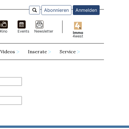
Abonnieren
Anmelden
Kino
Events
Newsletter
Immo
4west
Videos
Inserate
Service