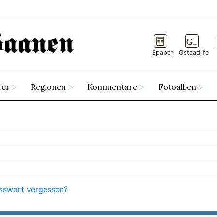
Epaper
Gstaadlife
fer
Regionen
Kommentare
Fotoalben
sswort vergessen?