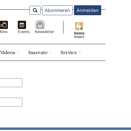
Abonnieren
Anmelden
Kino
Events
Newsletter
Immo
4west
Videos
Inserate
Service