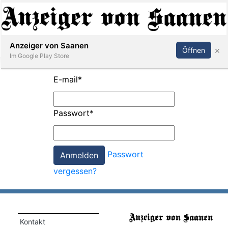
Abonnieren
Anmelden
Anzeiger von Saanen
×
Öffnen
Im Google Play Store
E-mail
*
er
Passwort
*
life
Events
Passwort
letter
vergessen?
mo
st
rtseite
Kontakt