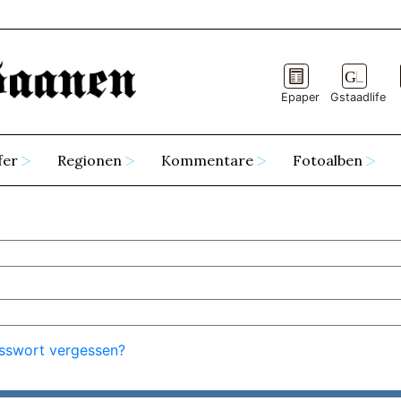
Epaper
Gstaadlife
fer
Regionen
Kommentare
Fotoalben
sswort vergessen?