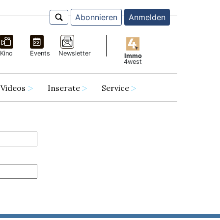
Abonnieren
Anmelden
Kino
Events
Newsletter
Immo
4west
Videos
Inserate
Service