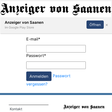
Abonnieren
Anmelden
Anzeiger von Saanen
×
Öffnen
Im Google Play Store
E-mail
*
er
Passwort
*
life
Events
Passwort
letter
vergessen?
mo
st
rtseite
Kontakt