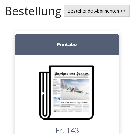
Bestellung
Bestehende Abonnenten >>
Printabo
Fr. 143