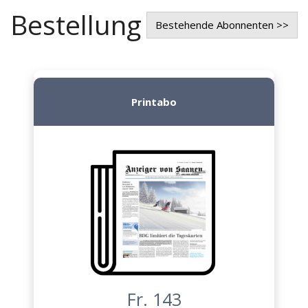
Bestellung
Bestehende Abonnenten >>
Printabo
Fr. 143