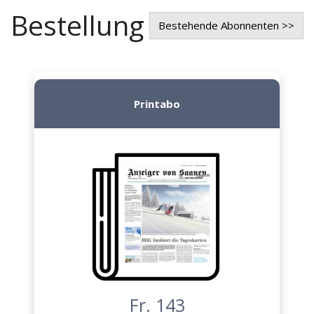
Bestellung
Bestehende Abonnenten >>
Printabo
Fr. 143