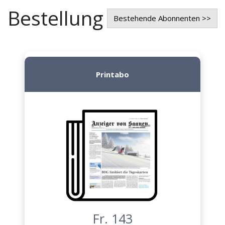
Bestellung
Bestehende Abonnenten >>
Printabo
Fr. 143