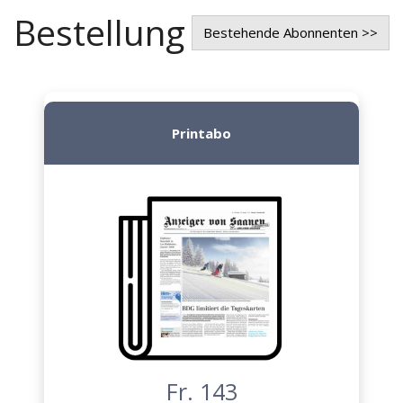
Bestellung
Bestehende Abonnenten >>
Printabo
Fr. 143