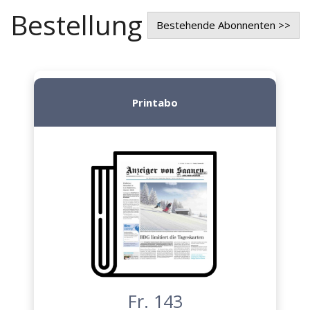
Bestellung
Bestehende Abonnenten >>
Printabo
Fr. 143