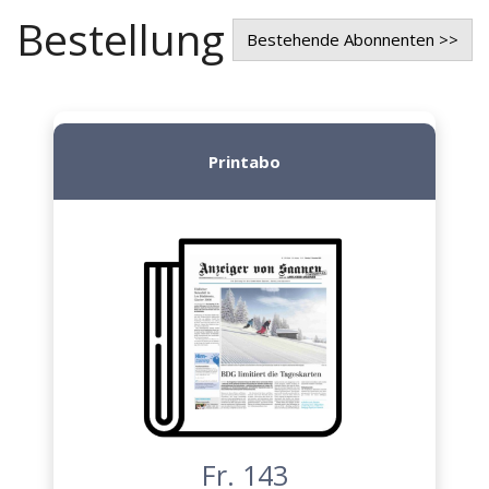
Bestellung
Bestehende Abonnenten >>
Printabo
Fr. 143