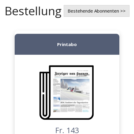
Bestellung
Bestehende Abonnenten >>
Printabo
Fr. 143